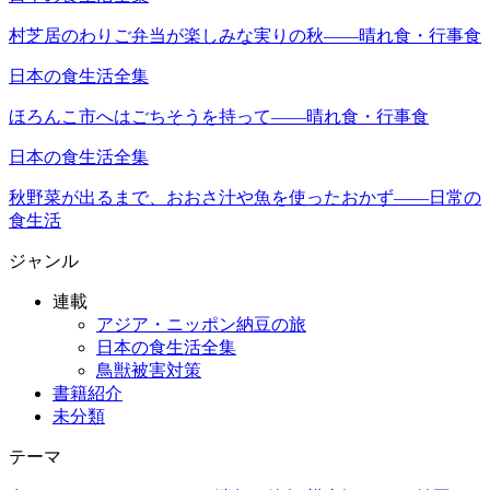
村芝居のわりご弁当が楽しみな実りの秋――晴れ食・行事食
日本の食生活全集
ほろんこ市へはごちそうを持って――晴れ食・行事食
日本の食生活全集
秋野菜が出るまで、おおさ汁や魚を使ったおかず――日常の
食生活
ジャンル
連載
アジア・ニッポン納豆の旅
日本の食生活全集
鳥獣被害対策
書籍紹介
未分類
テーマ