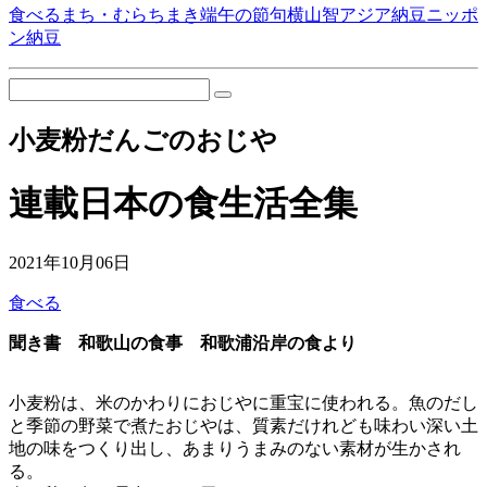
食べる
まち・むら
ちまき
端午の節句
横山智
アジア納豆
ニッポ
ン納豆
小麦粉だんごのおじや
連載
日本の食生活全集
2021年10月06日
食べる
聞き書 和歌山
の食事 和歌浦沿岸の食より
小麦粉は、米のかわりにおじやに重宝に使われる。魚のだし
と季節の野菜で煮たおじやは、質素だけれども味わい深い土
地の味をつくり出し、あまりうまみのない素材が生かされ
る。