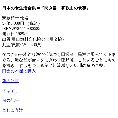
日本の食生活全集30『聞き書 和歌山の食事』
安藤精一 他編
定価3,038円 （税込）
ISBN:9784540880582
発行日:1989/2
出版:農山漁村文化協会（農文協）
判型/頁数:A5 380頁
かつおの一本釣り漁で活気づく田辺湾、黒潮に乗ってくるま
ぐろ、鯨などが食卓をにぎわす熊野灘、ことあるごとにもち
を搗き、すしをつくる紀ノ川流域など紀州の食の全貌。
田舎の本屋で購入
前の記事
さばずし
前の記事
どじょう汁