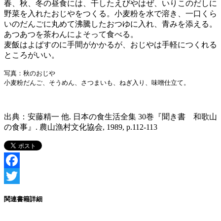
春、秋、冬の昼食には、干したえびやはぜ、いりこのだしに
野菜を入れたおじやをつくる。小麦粉を水で溶き、一口くら
いのだんごに丸めて沸騰したおつゆに入れ、青みを添える。
あつあつを茶わんによそって食べる。
麦飯はよばすのに手間がかかるが、おじやは手軽につくれる
ところがいい。
写真：秋のおじや
小麦粉だんご、そうめん、さつまいも、ねぎ入り、味噌仕立て。
出典：
安藤精一 他
. 日本の食生活全集 30巻『聞き書 和歌山
の食事』. 農山漁村文化協会, 1989, p.112-113
Facebook
Twitter
関連書籍詳細