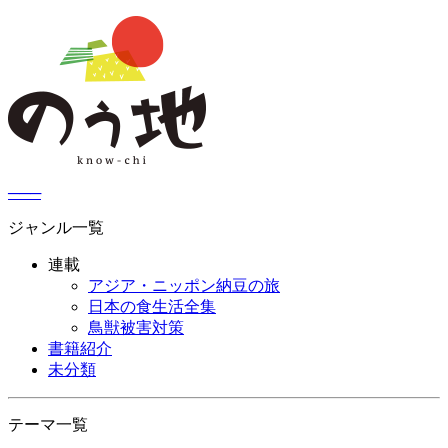
─
─
─
ジャンル一覧
連載
アジア・ニッポン納豆の旅
日本の食生活全集
鳥獣被害対策
書籍紹介
未分類
テーマ一覧