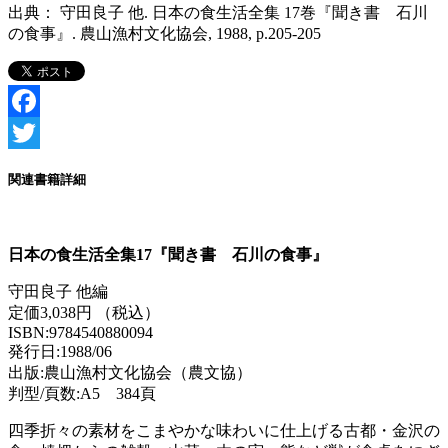
出典：
守田良子 他
. 日本の食生活全集 17巻『聞き書 石川
の食事』. 農山漁村文化協会, 1988, p.205-205
Facebook
Twitter
関連書籍詳細
日本の食生活全集17『聞き書 石川の食事』
守田良子 他編
定価3,038円 （税込）
ISBN:9784540880094
発行日:1988/06
出版:農山漁村文化協会（農文協）
判型/頁数:A5 384頁
四季折々の素材をこまやかな味わいに仕上げる古都・金沢の