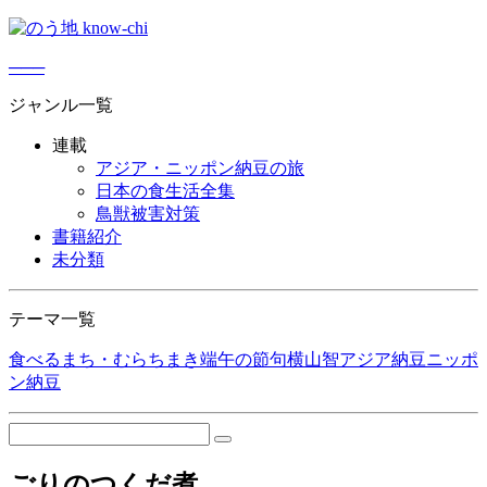
─
─
─
ジャンル一覧
連載
アジア・ニッポン納豆の旅
日本の食生活全集
鳥獣被害対策
書籍紹介
未分類
テーマ一覧
食べる
まち・むら
ちまき
端午の節句
横山智
アジア納豆
ニッポ
ン納豆
ごりのつくだ煮