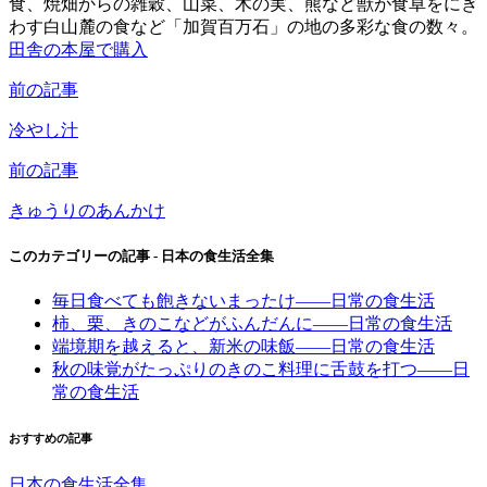
食、焼畑からの雑穀、山菜、木の実、熊など獣が食卓をにぎ
わす白山麓の食など「加賀百万石」の地の多彩な食の数々。
田舎の本屋で購入
前の記事
冷やし汁
前の記事
きゅうりのあんかけ
このカテゴリーの記事 -
日本の食生活全集
毎日食べても飽きないまったけ――日常の食生活
柿、栗、きのこなどがふんだんに――日常の食生活
端境期を越えると、新米の味飯――日常の食生活
秋の味覚がたっぷりのきのこ料理に舌鼓を打つ――日
常の食生活
おすすめの記事
日本の食生活全集