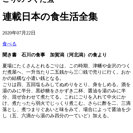
連載
日本の食生活全集
2020年07月22日
食べる
聞き書 石川の食事 加賀潟（河北潟）の食より
夏場にたくさんとれるごりは、この時期、津幡や金沢のつく
だ煮屋へ、一升当たり二五銭から三〇銭で売りに行く。おか
かの結構な小遣い銭となる。
ごりは四、五回塩もみしてぬめりをとり、身をしめる。酒を
湯のみに半分、黒砂糖をさかずき二杯、醤油を湯のみに半
分、混ぜ合わせて煮たてる。これにごりを入れて中火にか
け、煮たったら弱火でじっくり煮こむ。さらに酢を二、三滴
落とし、煮つまりぐあいと味をみて、場合によって醤油を少
し（五、六滴から湯のみ四分の一ていど）加える。