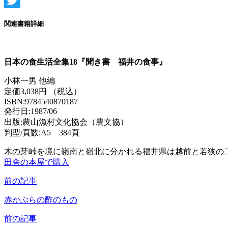
Twitter
関連書籍詳細
日本の食生活全集18『聞き書 福井の食事』
小林一男 他編
定価3,038円 （税込）
ISBN:9784540870187
発行日:1987/06
出版:農山漁村文化協会（農文協）
判型/頁数:A5 384頁
木の芽峠を境に嶺南と嶺北に分かれる福井県は越前と若狭の
田舎の本屋で購入
前の記事
赤かぶらの酢のもの
前の記事