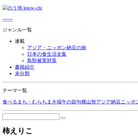
─
─
─
ジャンル一覧
連載
アジア・ニッポン納豆の旅
日本の食生活全集
鳥獣被害対策
書籍紹介
未分類
テーマ一覧
食べる
まち・むら
ちまき
端午の節句
横山智
アジア納豆
ニッポ
柿えりこ