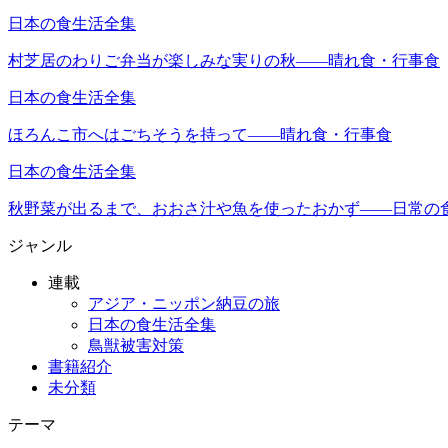
日本の食生活全集
村芝居のわりご弁当が楽しみな実りの秋――晴れ食・行事食
日本の食生活全集
ほろんこ市へはごちそうを持って――晴れ食・行事食
日本の食生活全集
秋野菜が出るまで、おおさ汁や魚を使ったおかず――日常の
ジャンル
連載
アジア・ニッポン納豆の旅
日本の食生活全集
鳥獣被害対策
書籍紹介
未分類
テーマ