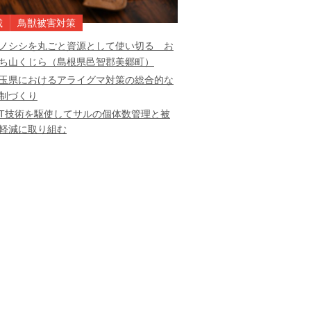
載
鳥獣被害対策
ノシシを丸ごと資源として使い切る お
ち山くじら（島根県邑智郡美郷町）
玉県におけるアライグマ対策の総合的な
制づくり
CT技術を駆使してサルの個体数管理と被
軽減に取り組む