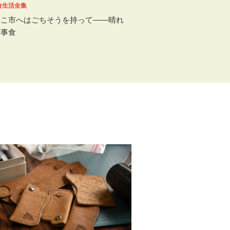
食生活全集
んこ市へはごちそうを持って――晴れ
行事食