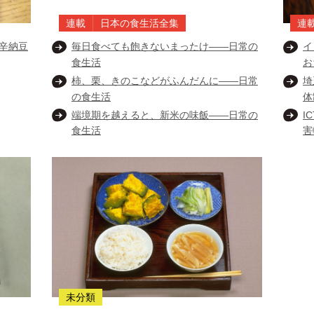
連載
日本の食生活全集
連
辛納豆
毎日食べても飽きないまったけ――日常の
イ
食生活
お
柿、栗、きのこなどがふんだんに――日常
埼
の食生活
体
端境期を越えると、新米の味飯――日常の
I
食生活
害
未分類