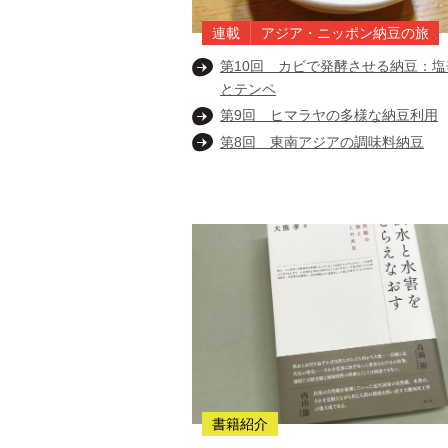
連載
アジア・ニッポン納豆の旅
第10回 カビで発酵させる納豆：塩
とテンペ
第9回 ヒマラヤの多様な納豆利用
第8回 東南アジアの調味料納豆
書籍紹介