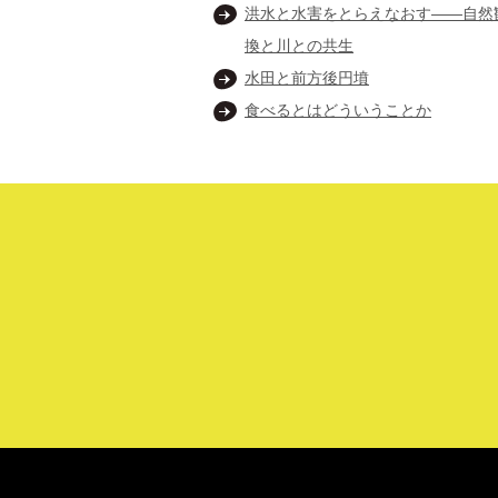
洪水と水害をとらえなおす——自然
換と川との共生
水田と前方後円墳
食べるとはどういうことか