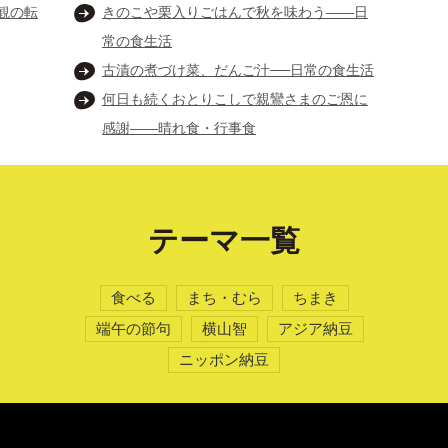
観の転
きのこや栗入りごはんで秋を味わう――日
常の食生活
古漬の煮づけ菜、だんご汁──日常の食生活
何日も続くおとりこしで親鸞さまのご恩に
感謝――晴れ食・行事食
テーマ一覧
食べる
まち・むら
ちまき
端午の節句
横山智
アジア納豆
ニッポン納豆