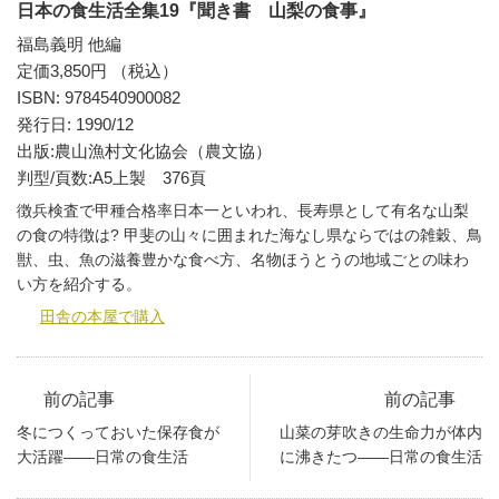
日本の食生活全集19『聞き書 山梨の食事』
福島義明 他編
定価3,850円 （税込）
ISBN: 9784540900082
発行日: 1990/12
出版:農山漁村文化協会（農文協）
判型/頁数:A5上製 376頁
徴兵検査で甲種合格率日本一といわれ、長寿県として有名な山梨
の食の特徴は? 甲斐の山々に囲まれた海なし県ならではの雑穀、鳥
獣、虫、魚の滋養豊かな食べ方、名物ほうとうの地域ごとの味わ
い方を紹介する。
田舎の本屋で購入
前の記事
前の記事
冬につくっておいた保存食が
山菜の芽吹きの生命力が体内
大活躍――日常の食生活
に沸きたつ――日常の食生活