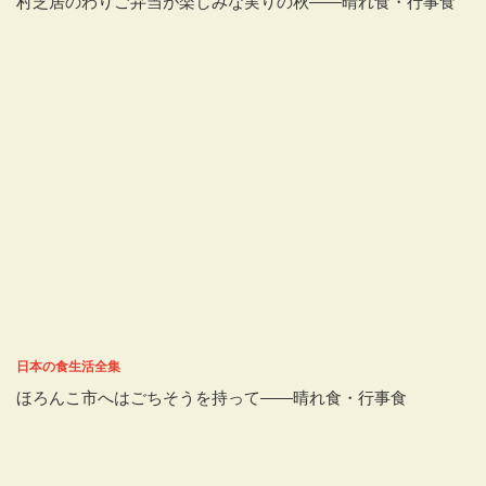
村芝居のわりご弁当が楽しみな実りの秋――晴れ食・行事食
日本の食生活全集
ほろんこ市へはごちそうを持って――晴れ食・行事食