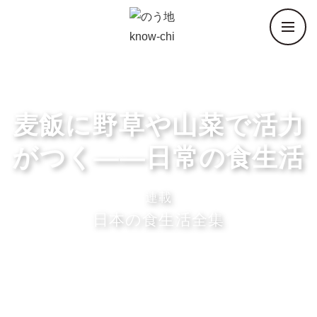
麦飯に野草や山菜で活力
がつく――日常の食生活
連載
日本の食生活全集