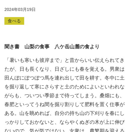
2024年03月19日
食べる
聞き書 山梨
の
食事 八ケ岳山麓の食より
「暑いも寒いも彼岸まで」と昔からいい伝えられてき
たが、日も長くなり、日ざしにも春を覚える。男衆は
田んぼにぼつぼつ馬を連れ出して田を耕す。冬中に土
を掘り返して寒にさらすと土のためによいといわれな
がらも、ついつい季節まで待ってしまう。桑畑にも、
春肥といってうね間を掘り割りして肥料を置く仕事が
ある。山を眺めれば、自分の持ち山の下刈りを春にし
っかりしておかないと、ならやくぬぎの木が上に伸び
ないので、気が気ではない。女衆は、農繁期を迎える